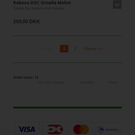
Raboso DOC Ornella Molon
Topvin fra Veneto intet mindre.
259,00 DKK
<--Forrige
1
2
Næste-->
Antal varer: 11
Vis uden moms
Anbefal
Print