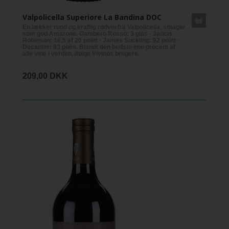
Valpolicella Superiore La Bandina DOC
En lækker rund og kraftig rødvin fra Valpolicella, smager
som god Amarone. Gambero Rosso: 3 glas - Jancis
Robinson: 16,5 af 20 point - James Suckling: 92 point -
Decanter: 93 point. Blandt den bedste ene procent af
alle vine i verden, ifølge Vivinos brugere.
209,00 DKK