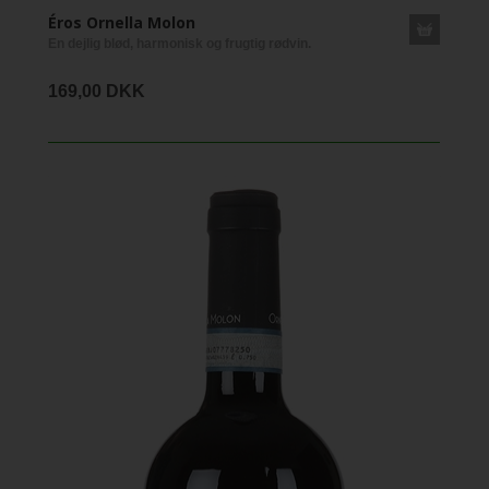
Éros Ornella Molon
En dejlig blød, harmonisk og frugtig rødvin.
169,00 DKK