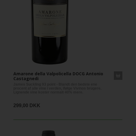
Amarone della Valpolicella DOCG Antonio
Castagnedi
James Suckling 93 point - Blandt den bedste ene
procent af alle vine i verden, ifølge Vivinos brugere.
Lignende vine koster normalt 40% mere.
299,00 DKK