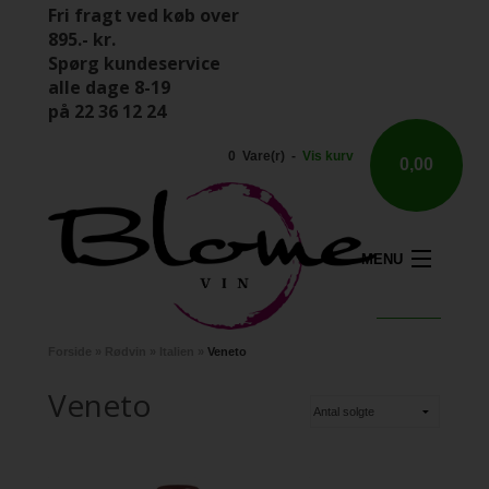
Fri fragt ved køb over
895.- kr.
Spørg kundeservice
alle dage 8-19
på 22 36 12 24
0 Vare(r) -
Vis kurv
0,00
MENU
Forside
»
Rødvin
»
Italien
»
Veneto
Veneto