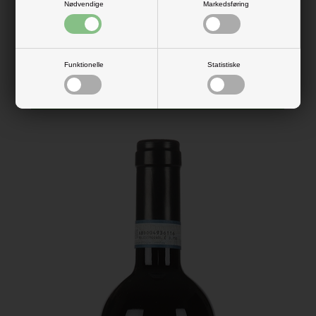
Nødvendige
Markedsføring
Valpolicella DOC Nanfré
En dejlig let og krydret rødvin fra Valpolicella, perfekt til
de lune sommeraftener.
Funktionelle
Statistiske
125,00 DKK