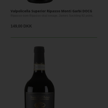
Valpolicella Superior Ripasso Monti Garbi DOCG
Ripasso som Ripasso skal smage. James Suckling 92 point.
149,00 DKK