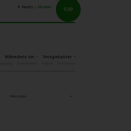
0 Vare(r) -
Vis kurv
0,00
Månedens vin
Smagekasser
Søgning
Kundecenter
Favorit
Fortrydelse
Apulien
Nyhedsbrev tilbud
Fruili-Venezia-Guilia
Sicilien