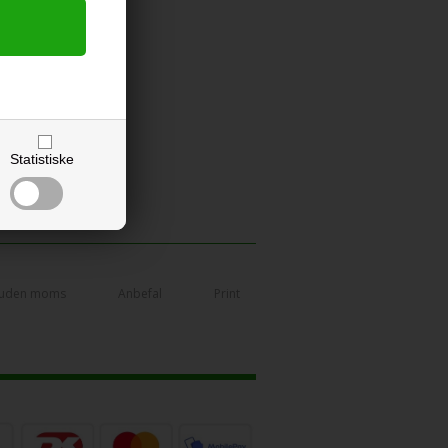
Statistiske
 uden moms
Anbefal
Print