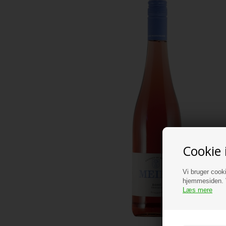
Cookie 
Vi bruger cooki
hjemmesiden. V
Læs mere