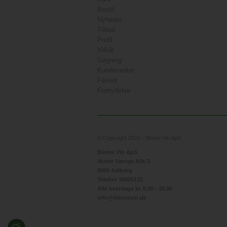
Bestil
Nyheder
Tilbud
Profil
Vilkår
Søgning
Kundecenter
Favorit
Fortrydelse
© Copyright 2022 - Blome Vin ApS
Blome Vin ApS
Vester Vænge Alle 3
9000 Aalborg
Telefon 36926132
Alle hverdage kl. 8.00 - 16.00
info@blomevin.dk