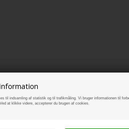
information
es til indsamling af statistik og til trafikmåling. Vi bruger informationen til forb
ed at klikke videre, accepterer du brugen af cookies.