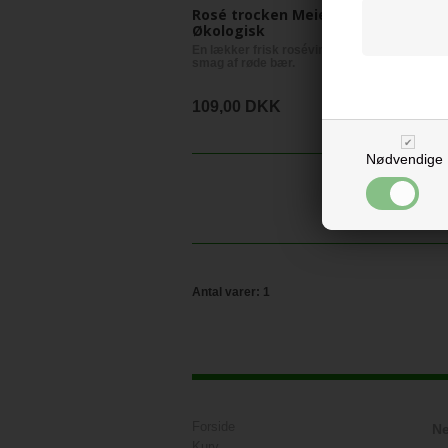
Rosé trocken Meier -
Økologisk
En lækker frisk rosévin med
smag af røde bær.
109,00 DKK
Nødvendige
Antal varer: 1
Forside
Ne
Kurv