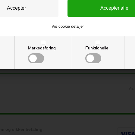
Vis cookie detaljer
Markedsføring
Funktionelle
<--Forrige
Næste-->
Vis
m og sikker betaling.