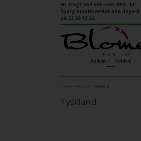
Fri fragt ved køb over 895.- kr.
Spørg kundeservice alle dage 8
på 22 36 12 24
Rødvin
Hvidvin
Italien
Apulien
Italien
Tyskland
Calabrien
Mosel
Tyskland
Forside
»
Rosevin
»
Tyskland
Friuli-Venez
Pfalz
Tyskland
Piemonte
Sicilien
Toscana
Veneto