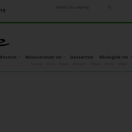
-19
Rosevin
Mousserende vin
Dessertvin
Økologisk vin
Forside
Kurv
Bestil
Nyheder
Tilbud
Profil
Vilkår
Apulien
Italien
Apulien
Italien
Apulien
Italien
Friuli-Venezia-Giulia
Mosel
Tyskland
Calabrien
Tyskland
Piemonte
ia-Giulia
Piemonte
Pflaz
Piemonte
Sicilien
Sicilien
Sicilien
Toscana
Toscana
Veneto
Veneto
Veneto