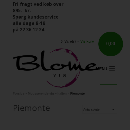
Fri fragt ved køb over
895.- kr.
Spørg kundeservice
alle dage 8-19
på 22 36 12 24
0 Vare(r) -
Vis kurv
0,00
MENU
Forside
»
Mousserende vin
»
Italien
»
Piemonte
Piemonte