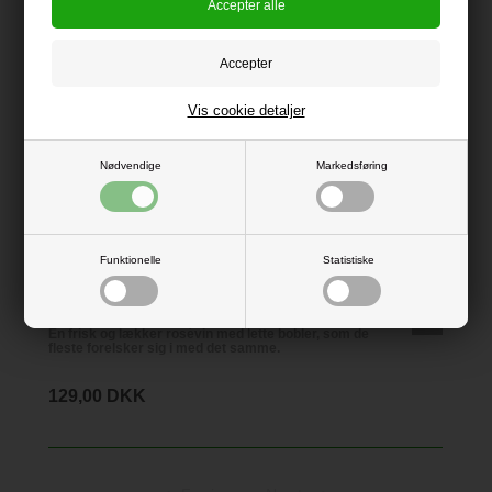
Vis cookie detaljer
Nødvendige
Markedsføring
Funktionelle
Statistiske
Rosetta Malvasia Castelnouvo DOC
En frisk og lækker rosévin med lette bobler, som de
fleste forelsker sig i med det samme.
129,00 DKK