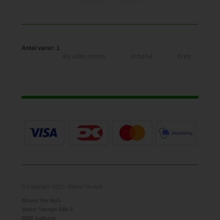
<--Forrige
Næste-->
Antal varer: 1
Vis uden moms
Anbefal
Print
© Copyright 2022 - Blome Vin ApS
Blome Vin ApS
Vester Vænge Alle 3
9000 Aalborg