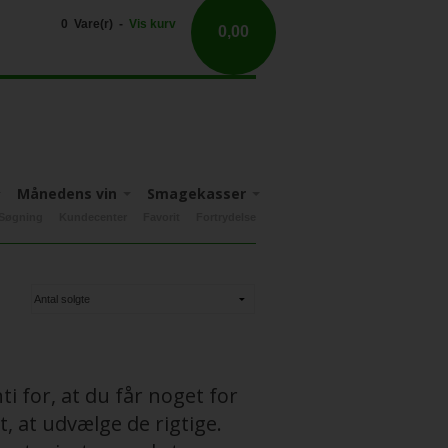
0 Vare(r) -
Vis kurv
0,00
Månedens vin
Smagekasser
Søgning
Kundecenter
Favorit
Fortrydelse
Apulien
Nyhedsbrev tilbud
Fruili-Venezia-Guilia
Sicilien
i for, at du får noget for
t, at udvælge de rigtige.