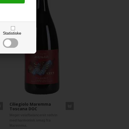
Statistiske
Ciliegiolo Maremma
Toscana DOC
Meget velafbalanceret rødvin
med harmonisk smag fra
Maremma.