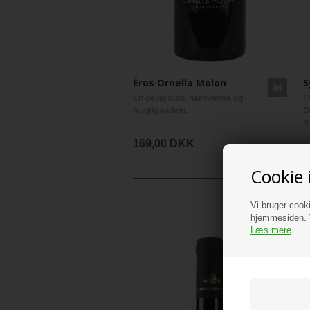
Éros Ornella Molon
S
En dejlig blød, harmonisk og
F
frugtig rødvin.
G
M
169,00 DKK
1
Cookie 
Vi bruger cooki
hjemmesiden. V
Læs mere