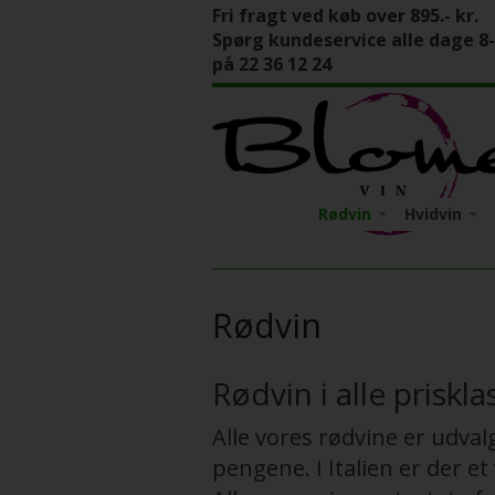
Fri fragt ved køb over 895.- kr.
Spørg kundeservice alle dage 8
på 22 36 12 24
Rødvin
Hvidvin
Italien
Apulien
Italien
Tyskland
Calabrien
Mosel
Tyskland
Rødvin
Friuli-Venez
Pfalz
Piemonte
Sicilien
Rødvin i alle priskla
Toscana
Alle vores rødvine er udval
Veneto
pengene. I Italien er der e