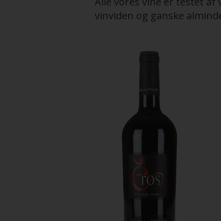
Alle vores vine er testet a
vinviden og ganske alminde