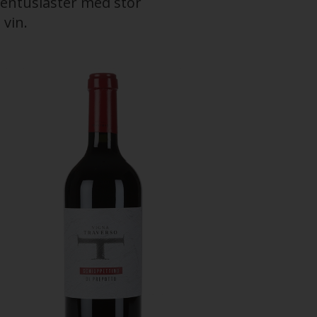
inentusiaster med stor
 vin.