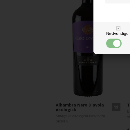
Nødvendige
Alhambra Nero D'avola
T
økologisk
E
Smagfuld økologisk rødvin fra
v
Sicilien.