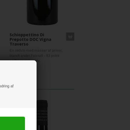
Schioppettino Di
Prepotto DOC Vigna
Traverso
En rødvin med masser af priser,
blandt andet Falstaff - 93 point
og Decanter - sølv.
299,00 DKK
edring af