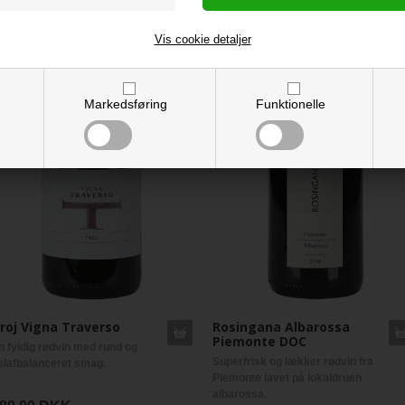
Vis cookie detaljer
Markedsføring
Funktionelle
roj Vigna Traverso
Rosingana Albarossa
Piemonte DOC
n fyldig rødvin med rund og
Superfrisk og lækker rødvin fra
elafbalanceret smag.
Piemonte lavet på lokaldruen
albarossa.