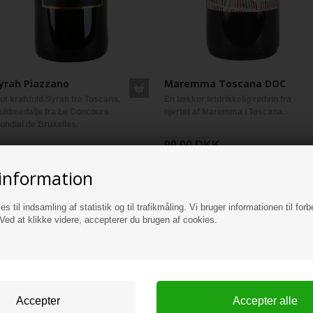
yrah Piazzano
Maremma Toscana DOC
lot kraftfuld Syrah fra Toscana.
En lækker letdrikkelig rødvin fra
uldmedalje fra Le Concours
hjertet af Maremma i Toscana.
ondial de Bruxelles.
99,00 DKK
99,00 DKK
information
es til indsamling af statistik og til trafikmåling. Vi bruger informationen til forb
ed at klikke videre, accepterer du brugen af cookies.