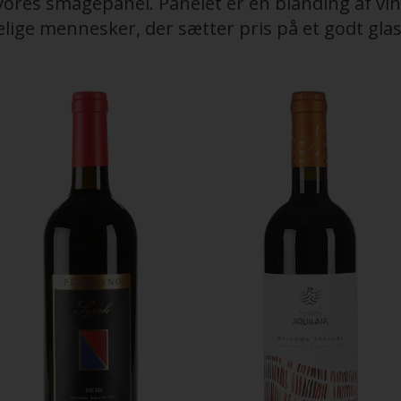
f vores smagepanel. Panelet er en blanding af v
lige mennesker, der sætter pris på et godt glas