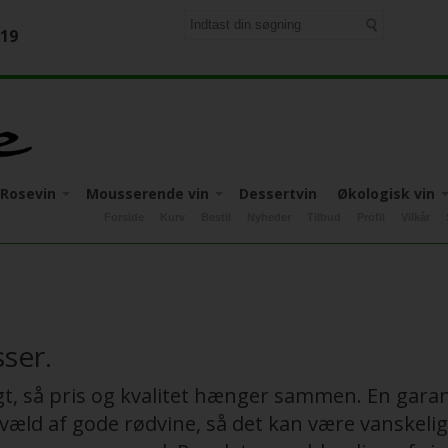
-19
Rosevin
Mousserende vin
Dessertvin
Økologisk vin
Forside
Kurv
Bestil
Nyheder
Tilbud
Profil
Vilkår
Apulien
Italien
Apulien
Italien
Apulien
Italien
Friuli-Venezia-Giulia
Mosel
Tyskland
Calabrien
Tyskland
Piemonte
ia-Giulia
Piemonte
Pflaz
Piemonte
Sicilien
Sicilien
Sicilien
Toscana
Toscana
Veneto
Veneto
sser.
Veneto
gt, så pris og kvalitet hænger sammen. En garant
t væld af gode rødvine, så det kan være vanskelig