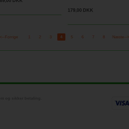
89,00 DKK
179,00 DKK
<--Forrige
1
2
3
4
5
6
7
8
Næste--
m og sikker betaling.