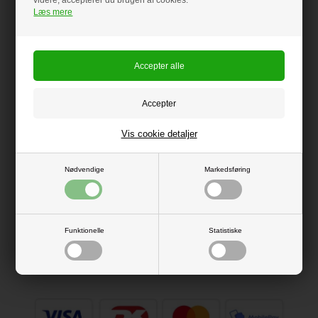
email
Læs mere
Emne
Besked
Vis cookie detaljer
Nødvendige
Markedsføring
Funktionelle
Statistiske