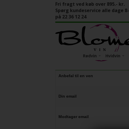
Fri fragt ved køb over 895.- kr.
Spørg kundeservice alle dage 8
på 22 36 12 24
Rødvin
Hvidvin
Italien
Apulien
Italien
Tyskland
Calabrien
Mosel
Tyskland
Anbefal til en ven
Friuli-Venez
Pfalz
Piemonte
Din email
Sicilien
Toscana
Veneto
Modtager email