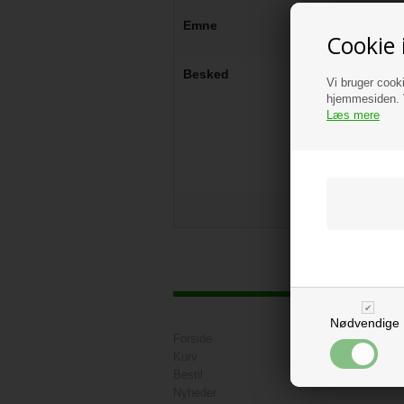
Emne
Cookie 
Besked
Vi bruger cooki
hjemmesiden. V
Læs mere
Nødvendige
Forside
Ne
Kurv
Bestil
Nyheder