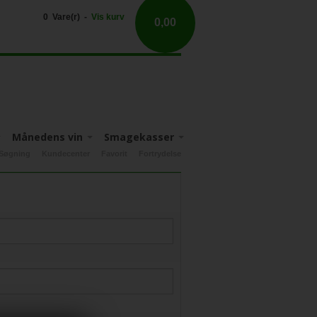
0 Vare(r) -
Vis kurv
0,00
Månedens vin
Smagekasser
Søgning
Kundecenter
Favorit
Fortrydelse
Apulien
Nyhedsbrev tilbud
Fruili-Venezia-Guilia
Sicilien