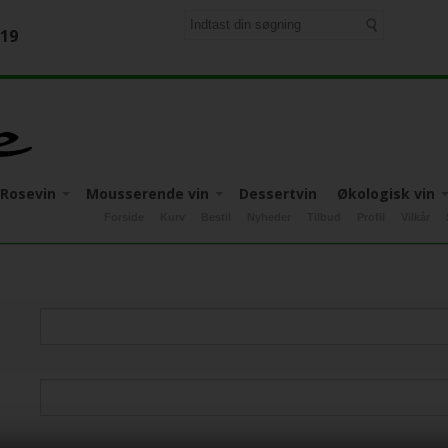
-19
Rosevin
Mousserende vin
Dessertvin
Økologisk vin
Forside
Kurv
Bestil
Nyheder
Tilbud
Profil
Vilkår
Apulien
Italien
Apulien
Italien
Apulien
Italien
Friuli-Venezia-Giulia
Mosel
Tyskland
Calabrien
Tyskland
Piemonte
ia-Giulia
Piemonte
Pflaz
Piemonte
Sicilien
Sicilien
Sicilien
Toscana
Toscana
Veneto
Veneto
Veneto