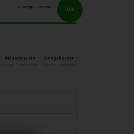
0 Vare(r) -
Vis kurv
0,00
Månedens vin
Smagekasser
Søgning
Kundecenter
Favorit
Fortrydelse
Apulien
Nyhedsbrev tilbud
Fruili-Venezia-Guilia
Sicilien