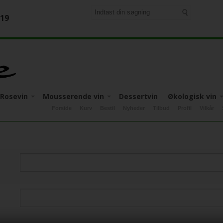
-19
Rosevin
Mousserende vin
Dessertvin
Økologisk vin
Forside
Kurv
Bestil
Nyheder
Tilbud
Profil
Vilkår
Apulien
Italien
Apulien
Italien
Apulien
Italien
Friuli-Venezia-Giulia
Mosel
Tyskland
Calabrien
Tyskland
Piemonte
ia-Giulia
Piemonte
Pflaz
Piemonte
Sicilien
Sicilien
Sicilien
Toscana
Toscana
Veneto
Veneto
Veneto