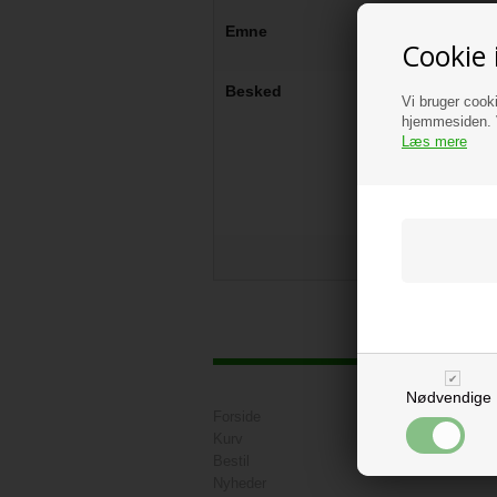
Emne
Cookie 
Besked
Vi bruger cooki
hjemmesiden. V
Læs mere
Nødvendige
Forside
Ne
Kurv
Bestil
Nyheder