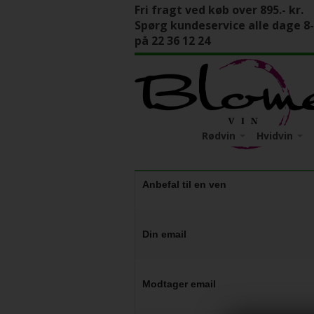
Fri fragt ved køb over 895.- kr.
Spørg kundeservice alle dage 8
på 22 36 12 24
Rødvin
Hvidvin
Italien
Apulien
Italien
Tyskland
Calabrien
Mosel
Tyskland
Anbefal til en ven
Friuli-Venez
Pfalz
Piemonte
Din email
Sicilien
Toscana
Veneto
Modtager email